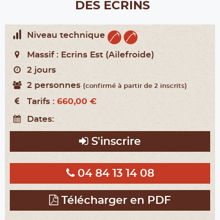
DES ECRINS
Niveau technique
Massif :
Ecrins Est (Ailefroide)
2 jours
2 personnes
(confirmé à partir de 2 inscrits)
Tarifs :
660,00 €
Dates:
S'inscrire
04 84 13 14 08
Télécharger en PDF