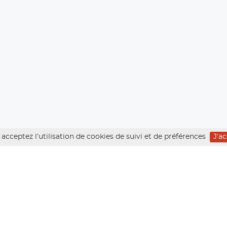
acceptez l’utilisation de cookies de suivi et de préférences
J’a
CENSION DE L’ARÊTE EST D
 par l’arête Est, reste un must de l’escalade en ha
e arête rocheuse sur du bon granit. L’escalade se fa