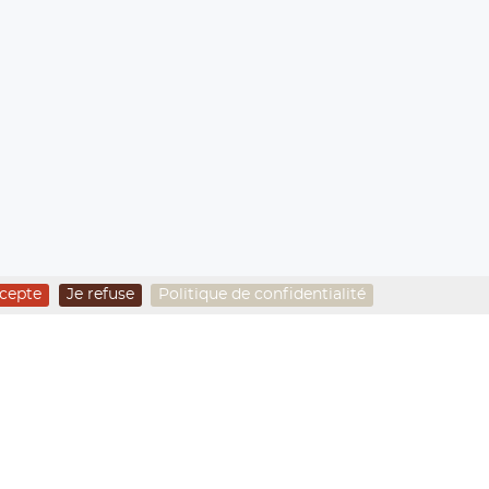
ccepte
Je refuse
Politique de confidentialité
U MONT VISO 3841M
ute montagne.
Niveau technique
it la plupart