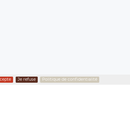
ccepte
Je refuse
Politique de confidentialité
ISME SUR LE GLACIER DU
»