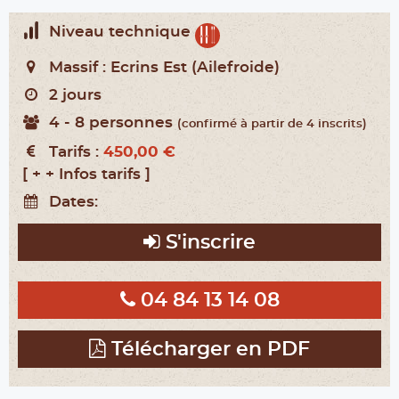
Niveau technique
Massif :
Ecrins Est (Ailefroide)
2 jours
4 - 8 personnes
(confirmé à partir de 4 inscrits)
Tarifs :
450,00 €
[ + + Infos tarifs ]
Dates:
S'inscrire
04 84 13 14 08
Télécharger en PDF