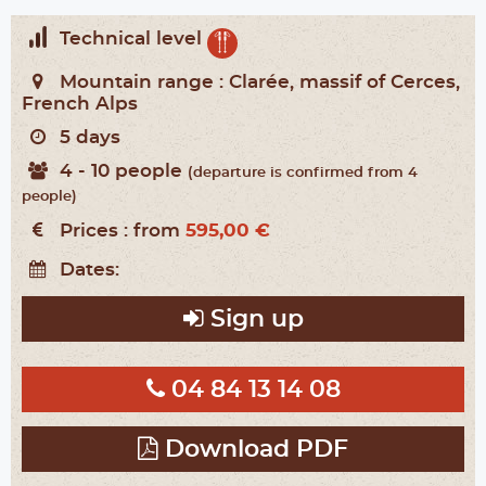
Technical level
Mountain range :
Clarée, massif of Cerces,
French Alps
5 days
4 - 10 people
(departure is confirmed from 4
people)
Prices :
from
595,00 €
Dates:
Sign up
04 84 13 14 08
Download PDF